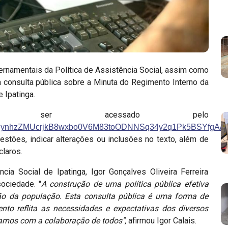
ernamentais da Política de Assistência Social, assim como
a consulta pública sobre a Minuta do Regimento Interno da
e Ipatinga.
e ser acessado pelo
QLScjynhzZMUcrjkB8wxbo0V6M83toODNNSq34y2q1Pk5BSYfgA/v
estões, indicar alterações ou inclusões no texto, além de
claros.
ia Social de Ipatinga, Igor Gonçalves Oliveira Ferreira
sociedade. "
A construção de uma política pública efetiva
ão da população. Esta consulta pública é uma forma de
nto reflita as necessidades e expectativas dos diversos
tamos com a colaboração de todos",
afirmou Igor Calais.